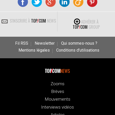
S'INSCRIRE À
TOP
/
COM
NEWS
ADHÉRER À
TOP
/
COM
GROUP
Fil RSS
Newsletter
Qui sommes-nous ?
Mentions légales
Conditions d’utilisations
NEWS
Zooms
Brèves
Mouvements
Interviews vidéos
Articles