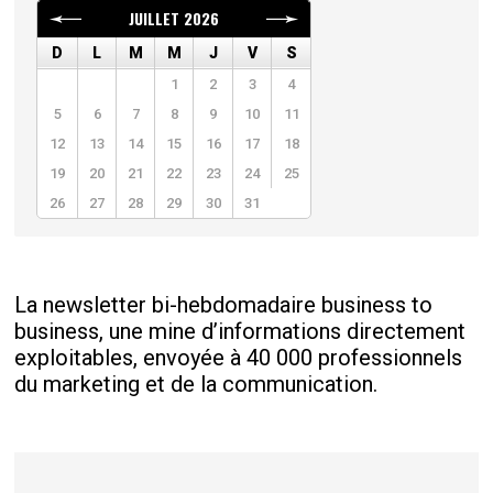
JUILLET 2026
D
L
M
M
J
V
S
1
2
3
4
5
6
7
8
9
10
11
12
13
14
15
16
17
18
19
20
21
22
23
24
25
26
27
28
29
30
31
La newsletter bi-hebdomadaire business to
business, une mine d’informations directement
exploitables, envoyée à 40 000 professionnels
du marketing et de la communication.