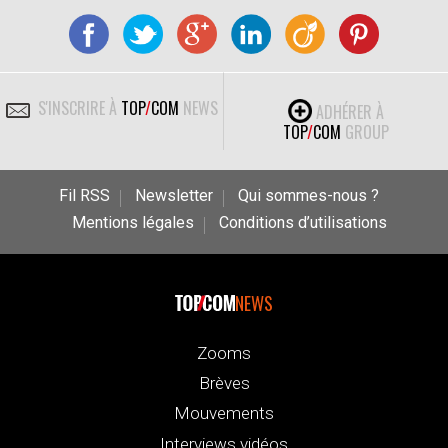
S'INSCRIRE À
TOP
/
COM
NEWS
ADHÉRER À
TOP
/
COM
GROUP
Fil RSS
Newsletter
Qui sommes-nous ?
Mentions légales
Conditions d’utilisations
NEWS
Zooms
Brèves
Mouvements
Interviews vidéos