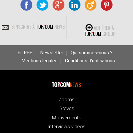
S'INSCRIRE À
TOP
/
COM
NEWS
ADHÉRER À
TOP
/
COM
GROUP
Fil RSS
Newsletter
Qui sommes-nous ?
Mentions légales
Conditions d’utilisations
NEWS
Zooms
Brèves
Mouvements
Interviews vidéos