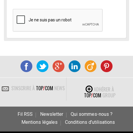
S'INSCRIRE À
TOP
/
COM
NEWS
ADHÉRER À
TOP
/
COM
GROUP
Fil RSS
Newsletter
Qui sommes-nous ?
Mentions légales
Conditions d’utilisations